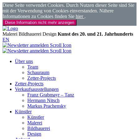
Diese Seite verwendet Cookies. Durch Nutzen dieser Seite sind Sie
mit der Verwendung von Cookies einverstanden. Nähere
Informationen zu Cookies finden Sie
hier
.
Diese Information nicht mehr anzeigen
Malerei
Bildhauerei
Design
Kunst des 20. und 21. Jahrhunderts
EN
Über uns
Team
Schauraum
Zetter-Projects
Zetter-Projects
Verkaufsausstellungen
Franz Grabmayr – Tanz
Hermann Nitsch
Markus Prachensky
Künstler
Künstler
Malerei
Bildhauerei
Design