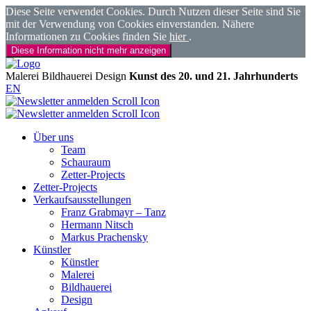
Diese Seite verwendet Cookies. Durch Nutzen dieser Seite sind Sie
mit der Verwendung von Cookies einverstanden. Nähere
Informationen zu Cookies finden Sie
hier
.
Diese Information nicht mehr anzeigen
Malerei
Bildhauerei
Design
Kunst des 20. und 21. Jahrhunderts
EN
Über uns
Team
Schauraum
Zetter-Projects
Zetter-Projects
Verkaufsausstellungen
Franz Grabmayr – Tanz
Hermann Nitsch
Markus Prachensky
Künstler
Künstler
Malerei
Bildhauerei
Design