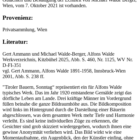
Wien, vom 7. Oktober 2021 ist vorhanden.
Provenienz:
Privatsammlung, Wien
Literatur:
Gert Ammann und Michael Walde-Berger, Alfons Walde
Werkverzeichnis, Kitzbühel 2025, Abb. S. 460, Nr. 1125, WV Nr.
D-FI-351
vgl. Gert Ammann, Alfons Walde 1891-1958, Innsbruck-Wien
2001, Abb. S. 238 ff.
"Tiroler Bauern, Sonntag“ repräsentiert ein für Alfons Walde
typisches Werk. Das im Jahr 1920 entstandene Gemälde zeigt das
dörfliche Leben am Lande. Drei kräftige Männer im Vordergrund
füllen beinahe die ganze Bildraumhöhe aus. Die Bildkomposition
wird links im Hintergrund durch die Darstellung einer Bäuerin
abgeschlossen, was dem gesamten Werk mehr Tiefe und Harmonie
verleiht. Es sind keine individuellen Züge zu erkennen, die
Gesichter sind grob skizziert wiedergegeben, wodurch ihnen eine
gewisse Anonymität verliehen wird. Das Bild wirkt wie eine
Momentaufnahme, ein Augenblick, den der Künstler einfing, ohne