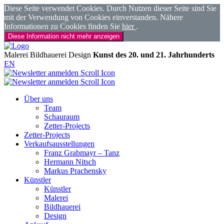
Diese Seite verwendet Cookies. Durch Nutzen dieser Seite sind Sie
mit der Verwendung von Cookies einverstanden. Nähere
Informationen zu Cookies finden Sie
hier
.
Diese Information nicht mehr anzeigen
Malerei
Bildhauerei
Design
Kunst des 20. und 21. Jahrhunderts
EN
Über uns
Team
Schauraum
Zetter-Projects
Zetter-Projects
Verkaufsausstellungen
Franz Grabmayr – Tanz
Hermann Nitsch
Markus Prachensky
Künstler
Künstler
Malerei
Bildhauerei
Design