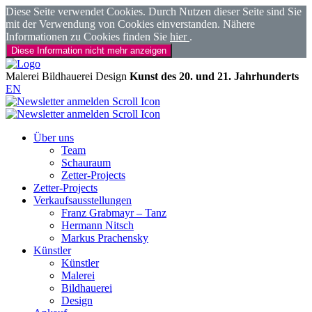
Diese Seite verwendet Cookies. Durch Nutzen dieser Seite sind Sie
mit der Verwendung von Cookies einverstanden. Nähere
Informationen zu Cookies finden Sie
hier
.
Diese Information nicht mehr anzeigen
Malerei
Bildhauerei
Design
Kunst des 20. und 21. Jahrhunderts
EN
Über uns
Team
Schauraum
Zetter-Projects
Zetter-Projects
Verkaufsausstellungen
Franz Grabmayr – Tanz
Hermann Nitsch
Markus Prachensky
Künstler
Künstler
Malerei
Bildhauerei
Design