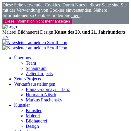
Diese Seite verwendet Cookies. Durch Nutzen dieser Seite sind Sie
mit der Verwendung von Cookies einverstanden. Nähere
Informationen zu Cookies finden Sie
hier
.
Diese Information nicht mehr anzeigen
Malerei
Bildhauerei
Design
Kunst des 20. und 21. Jahrhunderts
EN
Über uns
Team
Schauraum
Zetter-Projects
Zetter-Projects
Verkaufsausstellungen
Franz Grabmayr – Tanz
Hermann Nitsch
Markus Prachensky
Künstler
Künstler
Malerei
Bildhauerei
Design