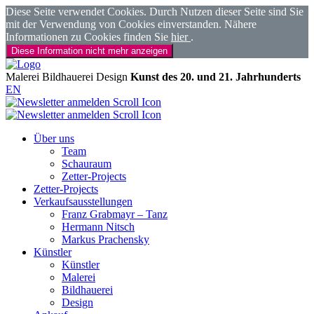
Diese Seite verwendet Cookies. Durch Nutzen dieser Seite sind Sie
mit der Verwendung von Cookies einverstanden. Nähere
Informationen zu Cookies finden Sie
hier
.
Diese Information nicht mehr anzeigen
Malerei
Bildhauerei
Design
Kunst des 20. und 21. Jahrhunderts
EN
Über uns
Team
Schauraum
Zetter-Projects
Zetter-Projects
Verkaufsausstellungen
Franz Grabmayr – Tanz
Hermann Nitsch
Markus Prachensky
Künstler
Künstler
Malerei
Bildhauerei
Design