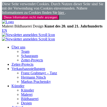
Diese Seite verwendet Cookies. Durch Nutzen dieser Seite sind Sie
mit der Verwendung von Cookies einverstanden. Nähere
Informationen zu Cookies finden Sie
hier
.
Diese Information nicht mehr anzeigen
Malerei
Bildhauerei
Design
Kunst des 20. und 21. Jahrhunderts
EN
Über uns
Team
Schauraum
Zetter-Projects
Zetter-Projects
Verkaufsausstellungen
Franz Grabmayr – Tanz
Hermann Nitsch
Markus Prachensky
Künstler
Künstler
Malerei
Bildhauerei
Design