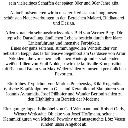
sein vielseitiges Schaffen der späten 80er und 90er Jahre gibt.
Aktuell präsentieren wir in unserer Herbstausstellung unsere
schönsten Neuerwerbungen in den Bereichen Malerei, Bildhauerei
und Design.
Allen voran ein sehr ausdrucksstarkes Bild von Werner Berg. Die
typische Darstellung ländlichen Lebens besticht durch ihre klare
Linienführung und intensive Farbigkeit.
Eines der ganz seltenen, stimmungsvollen Winterbilder von
Sebastian Isepp, das farbintensive Segelboot am Gardasee von Artur
Nikodem, die vor einem tiefblauen Hintergrund erstrahlenden
weißen Lilien von Emil Nolde, sowie die kraftvolle Komposition
mit Blau und Braun von Max Weiler zählen zu unseren persönlichen
Favoriten.
Ein frühes Tryptichon von Markus Prachensky, Kiki Kogelniks
typische Kopfskulpturen in Glas und Keramik und Skulpturen von
Joannis Avramidis, Josef Pillhofer und Wander Bertoni zählen zu
den Highlights im Bereich der Moderne.
Einzigartige Jugendstilmöbel von Carl Witzmann und Robert Oerly,
Wiener Werkstätte Objekte von Josef Hoffmann, seltene
Keramikfiguren von Michael Powolny und ausgesuchte Lötz Vasen
runden unser Angebot ab.