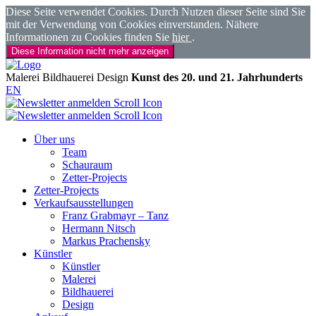
Diese Seite verwendet Cookies. Durch Nutzen dieser Seite sind Sie
mit der Verwendung von Cookies einverstanden. Nähere
Informationen zu Cookies finden Sie
hier
.
Diese Information nicht mehr anzeigen
Malerei
Bildhauerei
Design
Kunst des 20. und 21. Jahrhunderts
EN
Über uns
Team
Schauraum
Zetter-Projects
Zetter-Projects
Verkaufsausstellungen
Franz Grabmayr – Tanz
Hermann Nitsch
Markus Prachensky
Künstler
Künstler
Malerei
Bildhauerei
Design