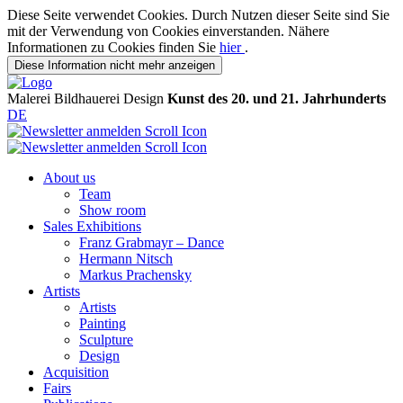
Diese Seite verwendet Cookies. Durch Nutzen dieser Seite sind Sie
mit der Verwendung von Cookies einverstanden. Nähere
Informationen zu Cookies finden Sie
hier
.
Diese Information nicht mehr anzeigen
Malerei
Bildhauerei
Design
Kunst des 20. und 21. Jahrhunderts
DE
About us
Team
Show room
Sales Exhibitions
Franz Grabmayr – Dance
Hermann Nitsch
Markus Prachensky
Artists
Artists
Painting
Sculpture
Design
Acquisition
Fairs