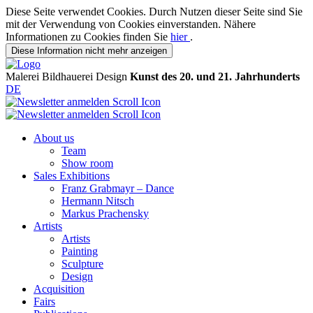
Diese Seite verwendet Cookies. Durch Nutzen dieser Seite sind Sie
mit der Verwendung von Cookies einverstanden. Nähere
Informationen zu Cookies finden Sie
hier
.
Diese Information nicht mehr anzeigen
Malerei
Bildhauerei
Design
Kunst des 20. und 21. Jahrhunderts
DE
About us
Team
Show room
Sales Exhibitions
Franz Grabmayr – Dance
Hermann Nitsch
Markus Prachensky
Artists
Artists
Painting
Sculpture
Design
Acquisition
Fairs