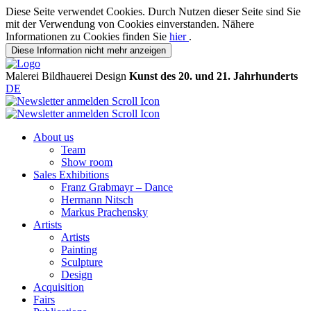
Diese Seite verwendet Cookies. Durch Nutzen dieser Seite sind Sie
mit der Verwendung von Cookies einverstanden. Nähere
Informationen zu Cookies finden Sie
hier
.
Diese Information nicht mehr anzeigen
Malerei
Bildhauerei
Design
Kunst des 20. und 21. Jahrhunderts
DE
About us
Team
Show room
Sales Exhibitions
Franz Grabmayr – Dance
Hermann Nitsch
Markus Prachensky
Artists
Artists
Painting
Sculpture
Design
Acquisition
Fairs