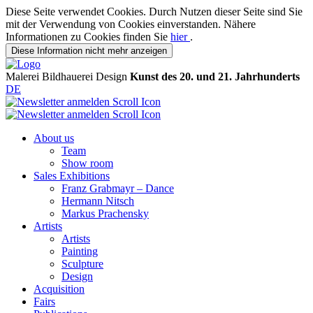
Diese Seite verwendet Cookies. Durch Nutzen dieser Seite sind Sie
mit der Verwendung von Cookies einverstanden. Nähere
Informationen zu Cookies finden Sie
hier
.
Diese Information nicht mehr anzeigen
Malerei
Bildhauerei
Design
Kunst des 20. und 21. Jahrhunderts
DE
About us
Team
Show room
Sales Exhibitions
Franz Grabmayr – Dance
Hermann Nitsch
Markus Prachensky
Artists
Artists
Painting
Sculpture
Design
Acquisition
Fairs