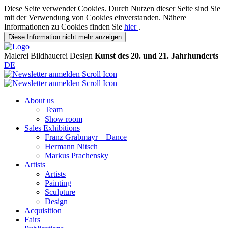
Diese Seite verwendet Cookies. Durch Nutzen dieser Seite sind Sie
mit der Verwendung von Cookies einverstanden. Nähere
Informationen zu Cookies finden Sie
hier
.
Diese Information nicht mehr anzeigen
Malerei
Bildhauerei
Design
Kunst des 20. und 21. Jahrhunderts
DE
About us
Team
Show room
Sales Exhibitions
Franz Grabmayr – Dance
Hermann Nitsch
Markus Prachensky
Artists
Artists
Painting
Sculpture
Design
Acquisition
Fairs