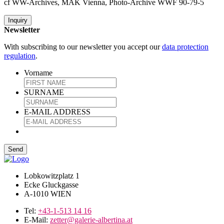
cf WW-Archives, MAK Vienna, Photo-Archive WWF 90-79-5
Inquiry
Newsletter
With subscribing to our newsletter you accept our
data protection
regulation
.
Vorname
SURNAME
E-MAIL ADDRESS
Lobkowitzplatz 1
Ecke Gluckgasse
A-1010 WIEN
Tel:
+43-1-513 14 16
E-Mail:
zetter@galerie-albertina.at