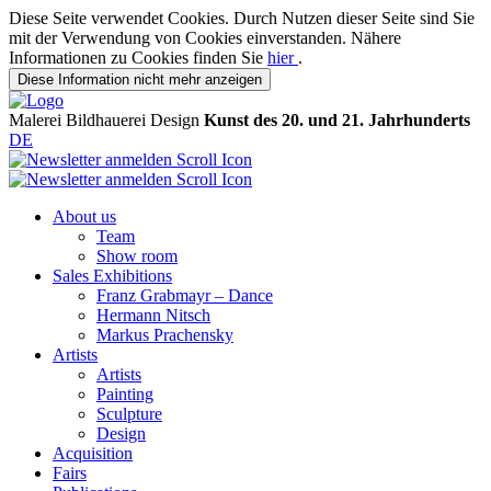
Diese Seite verwendet Cookies. Durch Nutzen dieser Seite sind Sie
mit der Verwendung von Cookies einverstanden. Nähere
Informationen zu Cookies finden Sie
hier
.
Diese Information nicht mehr anzeigen
Malerei
Bildhauerei
Design
Kunst des 20. und 21. Jahrhunderts
DE
About us
Team
Show room
Sales Exhibitions
Franz Grabmayr – Dance
Hermann Nitsch
Markus Prachensky
Artists
Artists
Painting
Sculpture
Design
Acquisition
Fairs