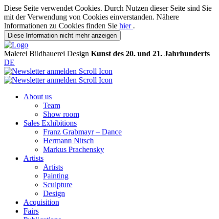
Diese Seite verwendet Cookies. Durch Nutzen dieser Seite sind Sie
mit der Verwendung von Cookies einverstanden. Nähere
Informationen zu Cookies finden Sie
hier
.
Diese Information nicht mehr anzeigen
Malerei
Bildhauerei
Design
Kunst des 20. und 21. Jahrhunderts
DE
About us
Team
Show room
Sales Exhibitions
Franz Grabmayr – Dance
Hermann Nitsch
Markus Prachensky
Artists
Artists
Painting
Sculpture
Design
Acquisition
Fairs