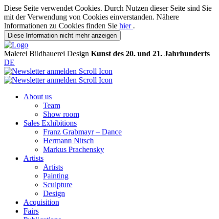
Diese Seite verwendet Cookies. Durch Nutzen dieser Seite sind Sie
mit der Verwendung von Cookies einverstanden. Nähere
Informationen zu Cookies finden Sie
hier
.
Diese Information nicht mehr anzeigen
Malerei
Bildhauerei
Design
Kunst des 20. und 21. Jahrhunderts
DE
About us
Team
Show room
Sales Exhibitions
Franz Grabmayr – Dance
Hermann Nitsch
Markus Prachensky
Artists
Artists
Painting
Sculpture
Design
Acquisition
Fairs