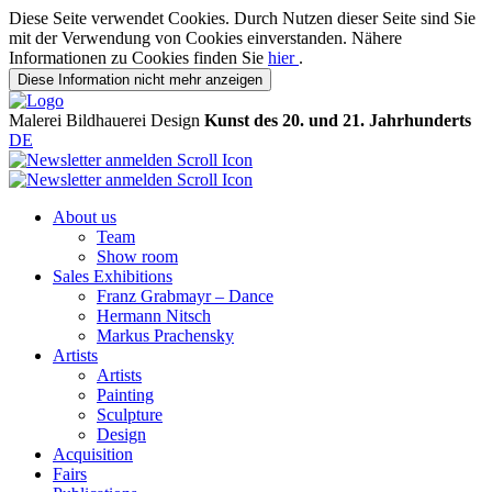
Diese Seite verwendet Cookies. Durch Nutzen dieser Seite sind Sie
mit der Verwendung von Cookies einverstanden. Nähere
Informationen zu Cookies finden Sie
hier
.
Diese Information nicht mehr anzeigen
Malerei
Bildhauerei
Design
Kunst des 20. und 21. Jahrhunderts
DE
About us
Team
Show room
Sales Exhibitions
Franz Grabmayr – Dance
Hermann Nitsch
Markus Prachensky
Artists
Artists
Painting
Sculpture
Design
Acquisition
Fairs