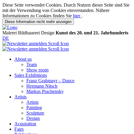
Diese Seite verwendet Cookies. Durch Nutzen dieser Seite sind Sie
mit der Verwendung von Cookies einverstanden. Nähere
Informationen zu Cookies finden Sie
hier
.
Diese Information nicht mehr anzeigen
Malerei
Bildhauerei
Design
Kunst des 20. und 21. Jahrhunderts
DE
About us
Team
Show room
Sales Exhibitions
Franz Grabmayr – Dance
Hermann Nitsch
Markus Prachensky
Artists
Artists
Painting
Sculpture
Design
Acquisition
Fairs