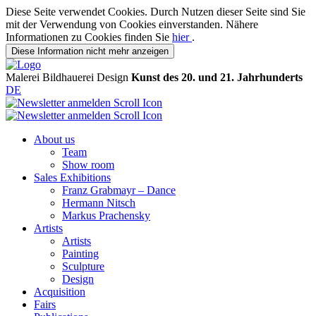
Diese Seite verwendet Cookies. Durch Nutzen dieser Seite sind Sie
mit der Verwendung von Cookies einverstanden. Nähere
Informationen zu Cookies finden Sie
hier
.
Diese Information nicht mehr anzeigen
Malerei
Bildhauerei
Design
Kunst des 20. und 21. Jahrhunderts
DE
About us
Team
Show room
Sales Exhibitions
Franz Grabmayr – Dance
Hermann Nitsch
Markus Prachensky
Artists
Artists
Painting
Sculpture
Design
Acquisition
Fairs