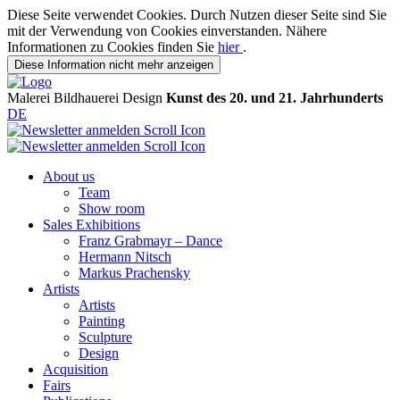
Diese Seite verwendet Cookies. Durch Nutzen dieser Seite sind Sie
mit der Verwendung von Cookies einverstanden. Nähere
Informationen zu Cookies finden Sie
hier
.
Diese Information nicht mehr anzeigen
Malerei
Bildhauerei
Design
Kunst des 20. und 21. Jahrhunderts
DE
About us
Team
Show room
Sales Exhibitions
Franz Grabmayr – Dance
Hermann Nitsch
Markus Prachensky
Artists
Artists
Painting
Sculpture
Design
Acquisition
Fairs