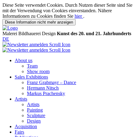
Diese Seite verwendet Cookies. Durch Nutzen dieser Seite sind Sie
mit der Verwendung von Cookies einverstanden. Nähere
Informationen zu Cookies finden Sie
hier
.
Diese Information nicht mehr anzeigen
Malerei
Bildhauerei
Design
Kunst des 20. und 21. Jahrhunderts
DE
About us
Team
Show room
Sales Exhibitions
Franz Grabmayr – Dance
Hermann Nitsch
Markus Prachensky
Artists
Artists
Painting
Sculpture
Design
Acquisition
Fairs