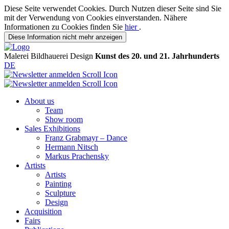
Diese Seite verwendet Cookies. Durch Nutzen dieser Seite sind Sie
mit der Verwendung von Cookies einverstanden. Nähere
Informationen zu Cookies finden Sie
hier
.
Diese Information nicht mehr anzeigen
Malerei
Bildhauerei
Design
Kunst des 20. und 21. Jahrhunderts
DE
About us
Team
Show room
Sales Exhibitions
Franz Grabmayr – Dance
Hermann Nitsch
Markus Prachensky
Artists
Artists
Painting
Sculpture
Design
Acquisition
Fairs