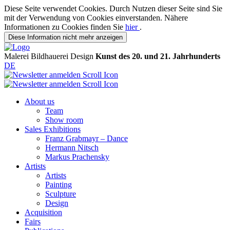
Diese Seite verwendet Cookies. Durch Nutzen dieser Seite sind Sie
mit der Verwendung von Cookies einverstanden. Nähere
Informationen zu Cookies finden Sie
hier
.
Diese Information nicht mehr anzeigen
Malerei
Bildhauerei
Design
Kunst des 20. und 21. Jahrhunderts
DE
About us
Team
Show room
Sales Exhibitions
Franz Grabmayr – Dance
Hermann Nitsch
Markus Prachensky
Artists
Artists
Painting
Sculpture
Design
Acquisition
Fairs