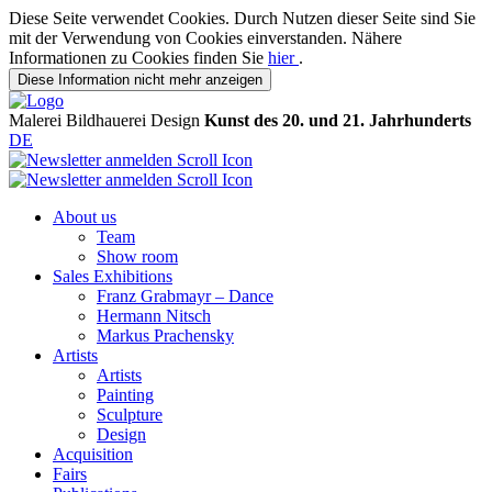
Diese Seite verwendet Cookies. Durch Nutzen dieser Seite sind Sie
mit der Verwendung von Cookies einverstanden. Nähere
Informationen zu Cookies finden Sie
hier
.
Diese Information nicht mehr anzeigen
Malerei
Bildhauerei
Design
Kunst des 20. und 21. Jahrhunderts
DE
About us
Team
Show room
Sales Exhibitions
Franz Grabmayr – Dance
Hermann Nitsch
Markus Prachensky
Artists
Artists
Painting
Sculpture
Design
Acquisition
Fairs