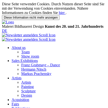
Diese Seite verwendet Cookies. Durch Nutzen dieser Seite sind Sie
mit der Verwendung von Cookies einverstanden. Nähere
Informationen zu Cookies finden Sie
hier
.
Diese Information nicht mehr anzeigen
Malerei
Bildhauerei
Design
Kunst des 20. und 21. Jahrhunderts
DE
About us
Team
Show room
Sales Exhibitions
Franz Grabmayr – Dance
Hermann Nitsch
Markus Prachensky
Artists
Artists
Painting
Sculpture
Design
Acquisition
Fairs