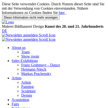
Diese Seite verwendet Cookies. Durch Nutzen dieser Seite sind Sie
mit der Verwendung von Cookies einverstanden. Nähere
Informationen zu Cookies finden Sie
hier
.
Diese Information nicht mehr anzeigen
Malerei
Bildhauerei
Design
Kunst des 20. und 21. Jahrhunderts
DE
About us
Team
Show room
Sales Exhibitions
Franz Grabmayr – Dance
Hermann Nitsch
Markus Prachensky
Artists
Artists
Painting
Sculpture
Design
Acquisition
Fairs