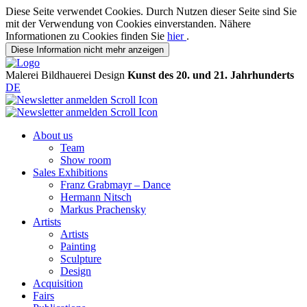
Diese Seite verwendet Cookies. Durch Nutzen dieser Seite sind Sie
mit der Verwendung von Cookies einverstanden. Nähere
Informationen zu Cookies finden Sie
hier
.
Diese Information nicht mehr anzeigen
Malerei
Bildhauerei
Design
Kunst des 20. und 21. Jahrhunderts
DE
About us
Team
Show room
Sales Exhibitions
Franz Grabmayr – Dance
Hermann Nitsch
Markus Prachensky
Artists
Artists
Painting
Sculpture
Design
Acquisition
Fairs