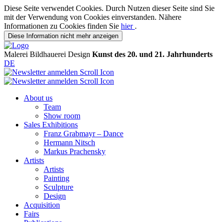
Diese Seite verwendet Cookies. Durch Nutzen dieser Seite sind Sie
mit der Verwendung von Cookies einverstanden. Nähere
Informationen zu Cookies finden Sie
hier
.
Diese Information nicht mehr anzeigen
Malerei
Bildhauerei
Design
Kunst des 20. und 21. Jahrhunderts
DE
About us
Team
Show room
Sales Exhibitions
Franz Grabmayr – Dance
Hermann Nitsch
Markus Prachensky
Artists
Artists
Painting
Sculpture
Design
Acquisition
Fairs