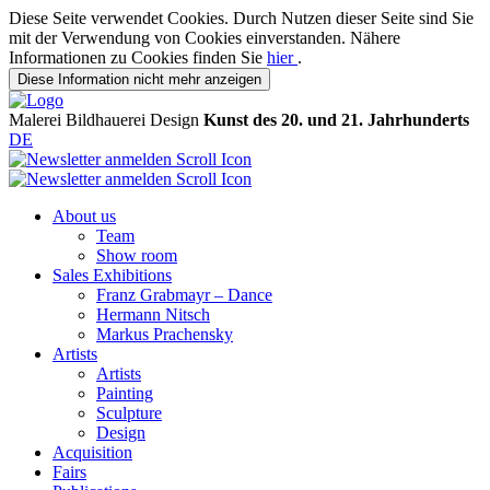
Diese Seite verwendet Cookies. Durch Nutzen dieser Seite sind Sie
mit der Verwendung von Cookies einverstanden. Nähere
Informationen zu Cookies finden Sie
hier
.
Diese Information nicht mehr anzeigen
Malerei
Bildhauerei
Design
Kunst des 20. und 21. Jahrhunderts
DE
About us
Team
Show room
Sales Exhibitions
Franz Grabmayr – Dance
Hermann Nitsch
Markus Prachensky
Artists
Artists
Painting
Sculpture
Design
Acquisition
Fairs