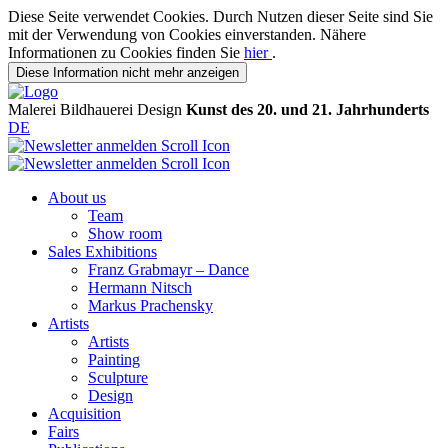
Diese Seite verwendet Cookies. Durch Nutzen dieser Seite sind Sie
mit der Verwendung von Cookies einverstanden. Nähere
Informationen zu Cookies finden Sie
hier
.
Diese Information nicht mehr anzeigen
Malerei
Bildhauerei
Design
Kunst des 20. und 21. Jahrhunderts
DE
About us
Team
Show room
Sales Exhibitions
Franz Grabmayr – Dance
Hermann Nitsch
Markus Prachensky
Artists
Artists
Painting
Sculpture
Design
Acquisition
Fairs