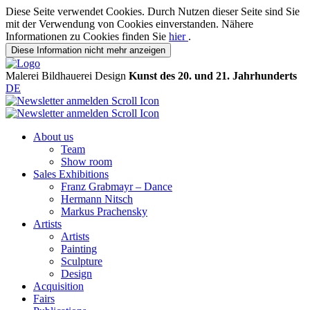
Diese Seite verwendet Cookies. Durch Nutzen dieser Seite sind Sie
mit der Verwendung von Cookies einverstanden. Nähere
Informationen zu Cookies finden Sie
hier
.
Diese Information nicht mehr anzeigen
Malerei
Bildhauerei
Design
Kunst des 20. und 21. Jahrhunderts
DE
About us
Team
Show room
Sales Exhibitions
Franz Grabmayr – Dance
Hermann Nitsch
Markus Prachensky
Artists
Artists
Painting
Sculpture
Design
Acquisition
Fairs