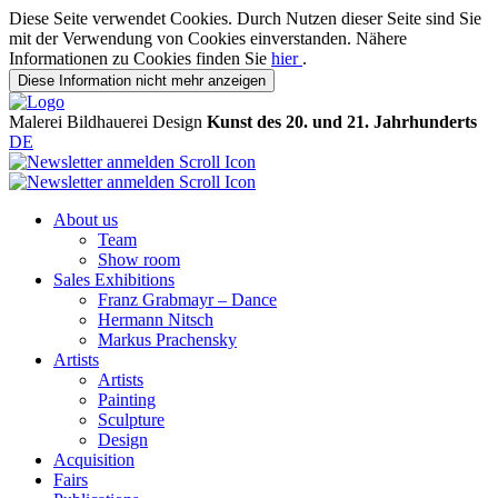
Diese Seite verwendet Cookies. Durch Nutzen dieser Seite sind Sie
mit der Verwendung von Cookies einverstanden. Nähere
Informationen zu Cookies finden Sie
hier
.
Diese Information nicht mehr anzeigen
Malerei
Bildhauerei
Design
Kunst des 20. und 21. Jahrhunderts
DE
About us
Team
Show room
Sales Exhibitions
Franz Grabmayr – Dance
Hermann Nitsch
Markus Prachensky
Artists
Artists
Painting
Sculpture
Design
Acquisition
Fairs