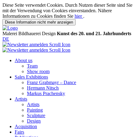
Diese Seite verwendet Cookies. Durch Nutzen dieser Seite sind Sie
mit der Verwendung von Cookies einverstanden. Nähere
Informationen zu Cookies finden Sie
hier
.
Diese Information nicht mehr anzeigen
Malerei
Bildhauerei
Design
Kunst des 20. und 21. Jahrhunderts
DE
About us
Team
Show room
Sales Exhibitions
Franz Grabmayr – Dance
Hermann Nitsch
Markus Prachensky
Artists
Artists
Painting
Sculpture
Design
Acquisition
Fairs