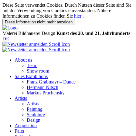
Diese Seite verwendet Cookies. Durch Nutzen dieser Seite sind Sie
mit der Verwendung von Cookies einverstanden. Nähere
Informationen zu Cookies finden Sie
hier
.
Diese Information nicht mehr anzeigen
Malerei
Bildhauerei
Design
Kunst des 20. und 21. Jahrhunderts
DE
About us
Team
Show room
Sales Exhibitions
Franz Grabmayr – Dance
Hermann Nitsch
Markus Prachensky
Artists
Artists
Painting
Sculpture
Design
Acquisition
Fairs