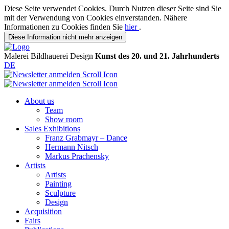
Diese Seite verwendet Cookies. Durch Nutzen dieser Seite sind Sie
mit der Verwendung von Cookies einverstanden. Nähere
Informationen zu Cookies finden Sie
hier
.
Diese Information nicht mehr anzeigen
Malerei
Bildhauerei
Design
Kunst des 20. und 21. Jahrhunderts
DE
About us
Team
Show room
Sales Exhibitions
Franz Grabmayr – Dance
Hermann Nitsch
Markus Prachensky
Artists
Artists
Painting
Sculpture
Design
Acquisition
Fairs