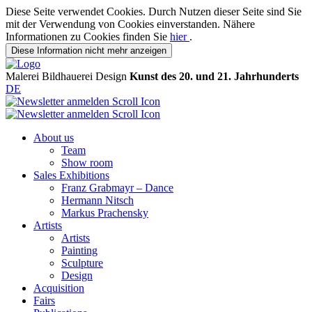
Diese Seite verwendet Cookies. Durch Nutzen dieser Seite sind Sie
mit der Verwendung von Cookies einverstanden. Nähere
Informationen zu Cookies finden Sie
hier
.
Diese Information nicht mehr anzeigen
Malerei
Bildhauerei
Design
Kunst des 20. und 21. Jahrhunderts
DE
About us
Team
Show room
Sales Exhibitions
Franz Grabmayr – Dance
Hermann Nitsch
Markus Prachensky
Artists
Artists
Painting
Sculpture
Design
Acquisition
Fairs