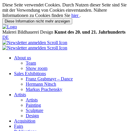
Diese Seite verwendet Cookies. Durch Nutzen dieser Seite sind Sie
mit der Verwendung von Cookies einverstanden. Nähere
Informationen zu Cookies finden Sie
hier
.
Diese Information nicht mehr anzeigen
Malerei
Bildhauerei
Design
Kunst des 20. und 21. Jahrhunderts
DE
About us
Team
Show room
Sales Exhibitions
Franz Grabmayr – Dance
Hermann Nitsch
Markus Prachensky
Artists
Artists
Painting
Sculpture
Design
Acquisition
Fairs