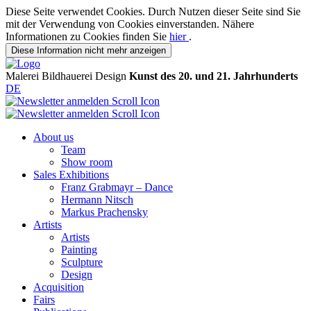
Diese Seite verwendet Cookies. Durch Nutzen dieser Seite sind Sie
mit der Verwendung von Cookies einverstanden. Nähere
Informationen zu Cookies finden Sie
hier
.
Diese Information nicht mehr anzeigen
Malerei
Bildhauerei
Design
Kunst des 20. und 21. Jahrhunderts
DE
About us
Team
Show room
Sales Exhibitions
Franz Grabmayr – Dance
Hermann Nitsch
Markus Prachensky
Artists
Artists
Painting
Sculpture
Design
Acquisition
Fairs