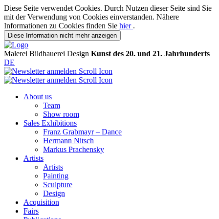
Diese Seite verwendet Cookies. Durch Nutzen dieser Seite sind Sie
mit der Verwendung von Cookies einverstanden. Nähere
Informationen zu Cookies finden Sie
hier
.
Diese Information nicht mehr anzeigen
Malerei
Bildhauerei
Design
Kunst des 20. und 21. Jahrhunderts
DE
About us
Team
Show room
Sales Exhibitions
Franz Grabmayr – Dance
Hermann Nitsch
Markus Prachensky
Artists
Artists
Painting
Sculpture
Design
Acquisition
Fairs