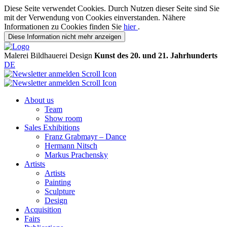
Diese Seite verwendet Cookies. Durch Nutzen dieser Seite sind Sie
mit der Verwendung von Cookies einverstanden. Nähere
Informationen zu Cookies finden Sie
hier
.
Diese Information nicht mehr anzeigen
Malerei
Bildhauerei
Design
Kunst des 20. und 21. Jahrhunderts
DE
About us
Team
Show room
Sales Exhibitions
Franz Grabmayr – Dance
Hermann Nitsch
Markus Prachensky
Artists
Artists
Painting
Sculpture
Design
Acquisition
Fairs