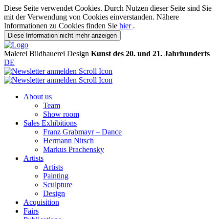
Diese Seite verwendet Cookies. Durch Nutzen dieser Seite sind Sie
mit der Verwendung von Cookies einverstanden. Nähere
Informationen zu Cookies finden Sie
hier
.
Diese Information nicht mehr anzeigen
Malerei
Bildhauerei
Design
Kunst des 20. und 21. Jahrhunderts
DE
About us
Team
Show room
Sales Exhibitions
Franz Grabmayr – Dance
Hermann Nitsch
Markus Prachensky
Artists
Artists
Painting
Sculpture
Design
Acquisition
Fairs