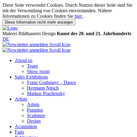
Diese Seite verwendet Cookies. Durch Nutzen dieser Seite sind Sie
mit der Verwendung von Cookies einverstanden. Nähere
Informationen zu Cookies finden Sie
hier
.
Diese Information nicht mehr anzeigen
Malerei
Bildhauerei
Design
Kunst des 20. und 21. Jahrhunderts
DE
About us
Team
Show room
Sales Exhibitions
Franz Grabmayr – Dance
Hermann Nitsch
Markus Prachensky
Artists
Artists
Painting
Sculpture
Design
Acquisition
Fairs