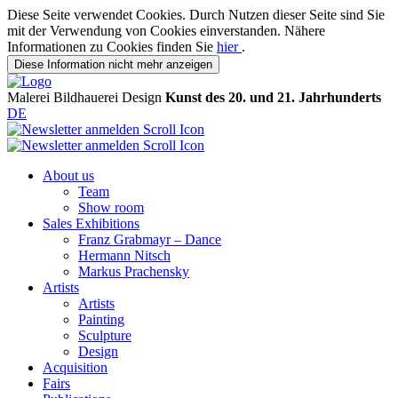
Diese Seite verwendet Cookies. Durch Nutzen dieser Seite sind Sie
mit der Verwendung von Cookies einverstanden. Nähere
Informationen zu Cookies finden Sie
hier
.
Diese Information nicht mehr anzeigen
Malerei
Bildhauerei
Design
Kunst des 20. und 21. Jahrhunderts
DE
About us
Team
Show room
Sales Exhibitions
Franz Grabmayr – Dance
Hermann Nitsch
Markus Prachensky
Artists
Artists
Painting
Sculpture
Design
Acquisition
Fairs