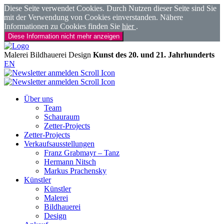
Diese Seite verwendet Cookies. Durch Nutzen dieser Seite sind Sie
mit der Verwendung von Cookies einverstanden. Nähere
Informationen zu Cookies finden Sie
hier
.
Diese Information nicht mehr anzeigen
Malerei
Bildhauerei
Design
Kunst des 20. und 21. Jahrhunderts
EN
Über uns
Team
Schauraum
Zetter-Projects
Zetter-Projects
Verkaufsausstellungen
Franz Grabmayr – Tanz
Hermann Nitsch
Markus Prachensky
Künstler
Künstler
Malerei
Bildhauerei
Design