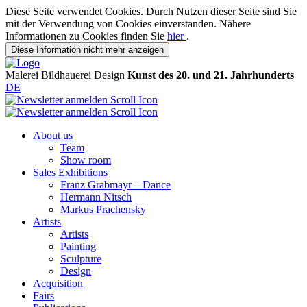
Diese Seite verwendet Cookies. Durch Nutzen dieser Seite sind Sie
mit der Verwendung von Cookies einverstanden. Nähere
Informationen zu Cookies finden Sie
hier
.
Diese Information nicht mehr anzeigen
Malerei
Bildhauerei
Design
Kunst des 20. und 21. Jahrhunderts
DE
About us
Team
Show room
Sales Exhibitions
Franz Grabmayr – Dance
Hermann Nitsch
Markus Prachensky
Artists
Artists
Painting
Sculpture
Design
Acquisition
Fairs