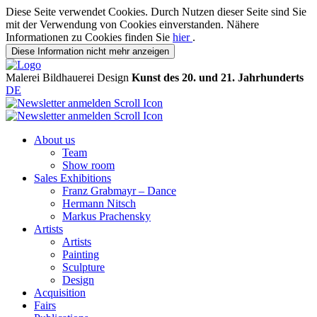
Diese Seite verwendet Cookies. Durch Nutzen dieser Seite sind Sie
mit der Verwendung von Cookies einverstanden. Nähere
Informationen zu Cookies finden Sie
hier
.
Diese Information nicht mehr anzeigen
Malerei
Bildhauerei
Design
Kunst des 20. und 21. Jahrhunderts
DE
About us
Team
Show room
Sales Exhibitions
Franz Grabmayr – Dance
Hermann Nitsch
Markus Prachensky
Artists
Artists
Painting
Sculpture
Design
Acquisition
Fairs