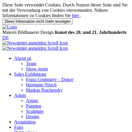
Diese Seite verwendet Cookies. Durch Nutzen dieser Seite sind Sie
mit der Verwendung von Cookies einverstanden. Nähere
Informationen zu Cookies finden Sie
hier
.
Diese Information nicht mehr anzeigen
Malerei
Bildhauerei
Design
Kunst des 20. und 21. Jahrhunderts
DE
About us
Team
Show room
Sales Exhibitions
Franz Grabmayr – Dance
Hermann Nitsch
Markus Prachensky
Artists
Artists
Painting
Sculpture
Design
Acquisition
Fairs