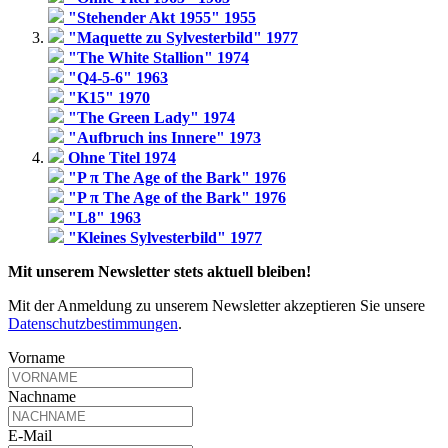
"Stehender Akt 1955" 1955
"Maquette zu Sylvesterbild" 1977
"The White Stallion" 1974
"Q4-5-6" 1963
"K15" 1970
"The Green Lady" 1974
"Aufbruch ins Innere" 1973
Ohne Titel 1974
"P π The Age of the Bark" 1976
"P π The Age of the Bark" 1976
"L8" 1963
"Kleines Sylvesterbild" 1977
Mit unserem Newsletter stets aktuell bleiben!
Mit der Anmeldung zu unserem Newsletter akzeptieren Sie unsere
Datenschutzbestimmungen
.
Vorname
Nachname
E-Mail