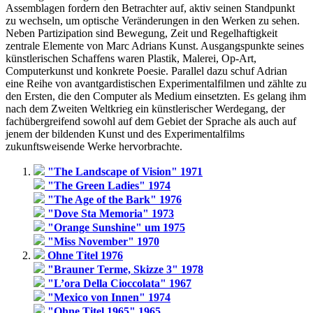
Assemblagen fordern den Betrachter auf, aktiv seinen Standpunkt
zu wechseln, um optische Veränderungen in den Werken zu sehen.
Neben Partizipation sind Bewegung, Zeit und Regelhaftigkeit
zentrale Elemente von Marc Adrians Kunst. Ausgangspunkte seines
künstlerischen Schaffens waren Plastik, Malerei, Op-Art,
Computerkunst und konkrete Poesie. Parallel dazu schuf Adrian
eine Reihe von avantgardistischen Experimentalfilmen und zählte zu
den Ersten, die den Computer als Medium einsetzten. Es gelang ihm
nach dem Zweiten Weltkrieg ein künstlerischer Werdegang, der
fachübergreifend sowohl auf dem Gebiet der Sprache als auch auf
jenem der bildenden Kunst und des Experimentalfilms
zukunftsweisende Werke hervorbrachte.
"The Landscape of Vision" 1971
"The Green Ladies" 1974
"The Age of the Bark" 1976
"Dove Sta Memoria" 1973
"Orange Sunshine" um 1975
"Miss November" 1970
Ohne Titel 1976
"Brauner Terme, Skizze 3" 1978
"L’ora Della Cioccolata" 1967
"Mexico von Innen" 1974
"Ohne Titel 1965" 1965