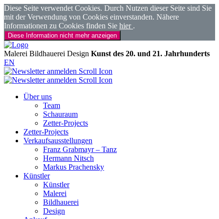
Diese Seite verwendet Cookies. Durch Nutzen dieser Seite sind Sie
mit der Verwendung von Cookies einverstanden. Nähere
Informationen zu Cookies finden Sie
hier
.
Diese Information nicht mehr anzeigen
Malerei
Bildhauerei
Design
Kunst des 20. und 21. Jahrhunderts
EN
Über uns
Team
Schauraum
Zetter-Projects
Zetter-Projects
Verkaufsausstellungen
Franz Grabmayr – Tanz
Hermann Nitsch
Markus Prachensky
Künstler
Künstler
Malerei
Bildhauerei
Design