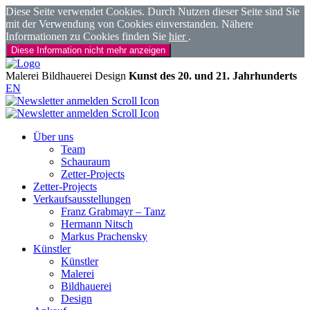
Diese Seite verwendet Cookies. Durch Nutzen dieser Seite sind Sie
mit der Verwendung von Cookies einverstanden. Nähere
Informationen zu Cookies finden Sie
hier
.
Diese Information nicht mehr anzeigen
Malerei
Bildhauerei
Design
Kunst des 20. und 21. Jahrhunderts
EN
Über uns
Team
Schauraum
Zetter-Projects
Zetter-Projects
Verkaufsausstellungen
Franz Grabmayr – Tanz
Hermann Nitsch
Markus Prachensky
Künstler
Künstler
Malerei
Bildhauerei
Design