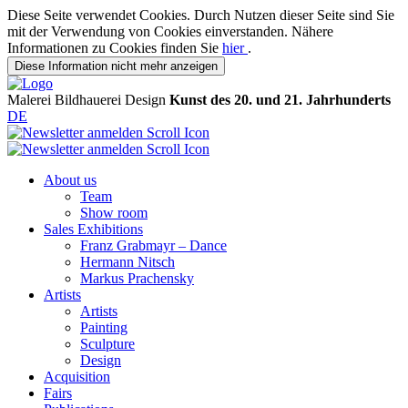
Diese Seite verwendet Cookies. Durch Nutzen dieser Seite sind Sie
mit der Verwendung von Cookies einverstanden. Nähere
Informationen zu Cookies finden Sie
hier
.
Diese Information nicht mehr anzeigen
Malerei
Bildhauerei
Design
Kunst des 20. und 21. Jahrhunderts
DE
About us
Team
Show room
Sales Exhibitions
Franz Grabmayr – Dance
Hermann Nitsch
Markus Prachensky
Artists
Artists
Painting
Sculpture
Design
Acquisition
Fairs