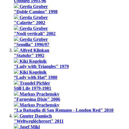
Untitled 1993-96
Gerda Gruber
"Doble Camino" 1998
Gerda Gruber
"Calzette" 2002
Gerda Gruber
"Nodi verticali" 2002
Gerda Gruber
"Semilla" 1996/97
Alfred Klinkan
"Statuhr" 1992
Kiki Kogelnik
"Lady with Triangles" 1979
Kiki Kogelnik
“Lady with Hat” 1980
Traudel Pichler
Still Life 1979-1981
Markus Prachensky
"Farnesina Dixie" 2006
Markus Prachensky
"La Battaglia di San Romano - London Red" 2010
Gunter Damisch
"Weltweglöcherort" 2011
Josef Mikl